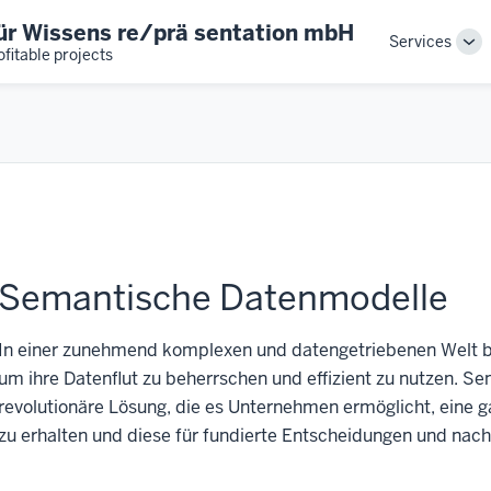
 für Wissens re/prä sentation mbH
Main
Services
To
fitable projects
navigation
sub
nav
Semantische Datenmodelle
In einer zunehmend komplexen und datengetriebenen Welt b
um ihre Datenflut zu beherrschen und effizient zu nutzen. S
revolutionäre Lösung, die es Unternehmen ermöglicht, eine g
zu erhalten und diese für fundierte Entscheidungen und nach