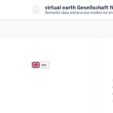
Skip
virtual earth Gesellschaft
to
Semantic data and process models for pro
main
content